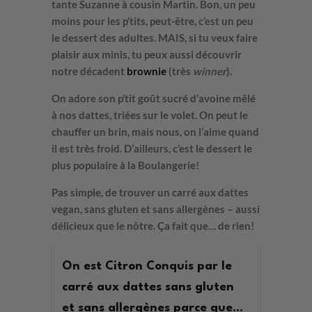
tante Suzanne à cousin Martin. Bon, un peu
moins pour les p’tits, peut-être, c’est un peu
le dessert des adultes. MAIS, si tu veux faire
plaisir aux minis, tu peux aussi découvrir
notre décadent
brownie
(très
winner
).
On adore son
p’tit goût sucré d’avoine mêlé
à nos dattes, triées sur le volet.
On peut le
chauffer un brin, mais nous, on l’aime quand
il est très froid. D’ailleurs, c’est le dessert le
plus populaire à la Boulangerie!
Pas simple, de trouver un carré aux dattes
vegan, sans gluten et sans allergènes – aussi
délicieux que le nôtre. Ça fait que… de rien!
On est Citron Conquis par le
carré aux dattes sans gluten
et sans allergènes parce que…